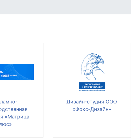
ламно-
Дизайн-студия ООО
одственная
«Фокс-Дизайн»
я «Матрица
люс»