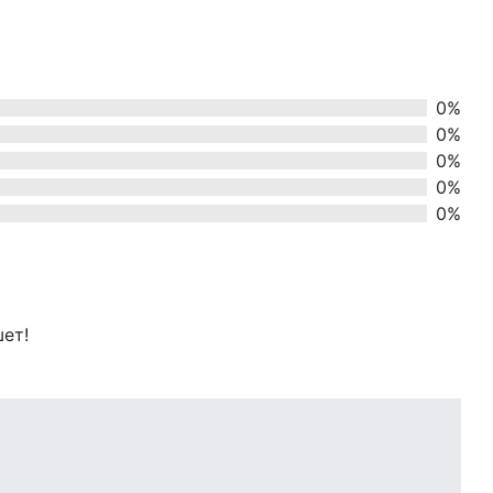
0%
0%
0%
0%
0%
шет!