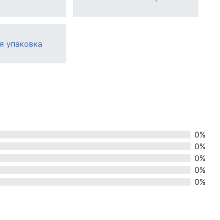
я упаковка
0%
0%
0%
0%
0%